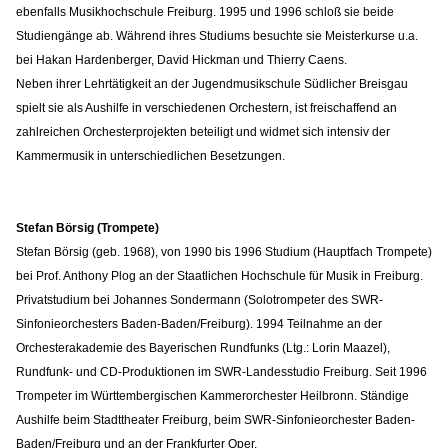
ebenfalls Musikhochschule Freiburg. 1995 und 1996 schloß sie beide
Studiengänge ab. Während ihres Studiums besuchte sie Meisterkurse u.a.
bei Hakan Hardenberger, David Hickman und Thierry Caens.
Neben ihrer Lehrtätigkeit an der Jugendmusikschule Südlicher Breisgau
spielt sie als Aushilfe in verschiedenen Orchestern, ist freischaffend an
zahlreichen Orchesterprojekten beteiligt und widmet sich intensiv der
Kammermusik in unterschiedlichen Besetzungen.
Stefan Börsig (Trompete)
Stefan Börsig (geb. 1968), von 1990 bis 1996 Studium (Hauptfach Trompete)
bei Prof. Anthony Plog an der Staatlichen Hochschule für Musik in Freiburg.
Privatstudium bei Johannes Sondermann (Solotrompeter des SWR-
Sinfonieorchesters Baden-Baden/Freiburg). 1994 Teilnahme an der
Orchesterakademie des Bayerischen Rundfunks (Ltg.: Lorin Maazel),
Rundfunk- und CD-Produktionen im SWR-Landesstudio Freiburg. Seit 1996
Trompeter im Württembergischen Kammerorchester Heilbronn. Ständige
Aushilfe beim Stadttheater Freiburg, beim SWR-Sinfonieorchester Baden-
Baden/Freiburg und an der Frankfurter Oper.