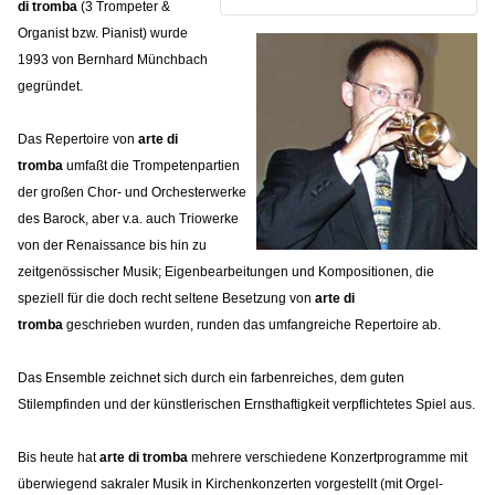
di tromba
(3 Trompeter &
Organist bzw. Pianist) wurde
1993 von Bernhard Münchbach
gegründet.
Das Repertoire von
arte di
tromba
umfaßt die Trompetenpartien
der großen Chor- und Orchesterwerke
des Barock, aber v.a. auch Triowerke
von der Renaissance bis hin zu
zeitgenössischer Musik; Eigenbearbeitungen und Kompositionen, die
speziell für die doch recht seltene Besetzung von
arte di
tromba
geschrieben wurden, runden das umfangreiche Repertoire ab.
Das Ensemble zeichnet sich durch ein farbenreiches, dem guten
Stilempfinden und der künstlerischen Ernsthaftigkeit verpflichtetes Spiel aus.
Bis heute hat
arte di tromba
mehrere verschiedene Konzertprogramme mit
überwiegend sakraler Musik in Kirchenkonzerten vorgestellt (mit Orgel-